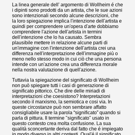
La linea generale dell' argomento di Wollheim é che
i dipinti sono prodotti da un artista, che le sue azioni
sono intenzionali secondo alcune descrizioni, che
la loro spiegazione implica l'intenzione dell'artista e
quindi per comprendere un'opera d'arte dobbiamo
comprendere l'azione dell'artista in termini
dell'intenzione che lo ha causato. Sembra
plausibile mettere in relazione alcune parti di
un'immagine con l'intenzione dell'artista crei una
differenza nell'interpretazione dell'immagine più o
meno nello stesso modo in cui ciò che una persona
intende con un'azione crea una differenza morale
nella nostra valutazione di quell'azione.
Tuttavia la spiegazione del significato di Wollheim
non può spiegare tutti i casi di generazione di
significato pittorico. Che dire delle miriadi di
interpretazioni che coesistono? Interpretazioni
secondo il marxismo, la semiotica e cosi via. In
queste circostanze può non sembrare affatto
consigliabile usare la parola “significato” quando si
parla di pittura. Il termine "significato" usato in
questo contesto crea molta confusione. La sua
qualità sconcertante deriva dal fatto che é impiegato
in modo diverso in altri contesti. Qual'é il significato