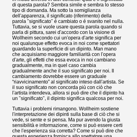
di questa parola? Sembra simile e sembra lo stesso
tipo di domanda. Ma sotto la somiglianza
dell'apparenza, il significato (riferimento) della
parola "significato" é cambiato o é svanito nel nulla.
Tuttavia, se si vuole usare questa parola quando si
parla di pittura, sarei d'accordo con la visione di
Wollheim secondo cui un'opera d'arte significa per
noi qualunque effetto evoca in noi come spettatori
guardando la superficie di un dipinto. Man mano
che acquisiamo maggiore familiarità con l'opera
d'arte, gli effetti che essa evoca in noi cambiano
gradualmente, ma in quel caso cambia
gradualmente anche il suo significato per noi. Il
cambiamento dovrebbe essere un graduale
“riavvicinamento” al significato inteso dall'artista. Se
il suo significato non concorda più con ciò che
l'artista intendeva, allora si può dire che il dipinto ha
un "significato", il dipinto significa qualcosa per noi.
Tuttavia i problemi rimangono. Wollheim sostiene
l'interpretazione dei dipinti sulla base di ciò che si
vede, si sente e si pensa. Ma pur avendo la giusta
sensibilità e informazione, come si può essere certi
che l'esperienza sia corretta? Come si può dire che
questa esperienza fornisca allo spettatore una